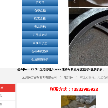
넳
密封件
石墨盘根
碳素盘根
青岛岩棉
石墨填充环
金属齿形垫
石棉橡胶垫片
金属缠绕垫片
控件[tem_25_34]渲染出错,Source:未将对象引用设置到对象的实例。
控件[tem_25_34]渲染出错,Source:未将对象引用设置到对象的实例。
沧州保方密封材料有限公司
ꄲ
密封件
ꄲ
有尘石棉绳、无尘石
分类
联系方式：13833985928
品
根