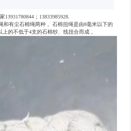
80844；13833985928.
和有尘石棉绳两种 。石棉扭绳是由8毫米以下的
以上的不低于4支的石棉纱、线扭合而成 。