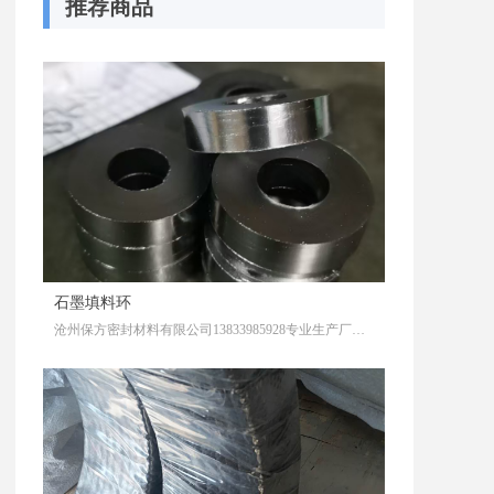
推荐商品
石墨填料环
沧州保方密封材料有限公司13833985928专业生产厂家，石墨填料环是一种以石墨为主要材料的密封元件，广泛应用于高温、高压或腐蚀性介质的密封场景。以下是其关键特性及应用要点：
1. ‌材料与结构‌
基础材料‌：通常由高纯度石墨（鳞片石墨或柔性石墨）制成，部分产品会复合金属增强层（如不锈钢丝网）以提高机械强度‌
1
2。
特殊处理‌：部分石墨填料环经过深冷或化学改性，以适应超低温（如-162℃）或强酸/碱环境‌