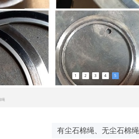
1
2
3
4
5
棉绳
有尘石棉绳、无尘石棉绳