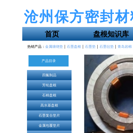
沧州保方密封材
首页
盘根知识库
热销产品：
金属缠绕垫
|
石墨盘根
|
石墨垫
|
石墨毡垫
|
青岛岩棉
产品目录
四氟制品
芳纶盘根
石棉盘根
高水基盘根
石墨复合垫片
金属包覆垫片