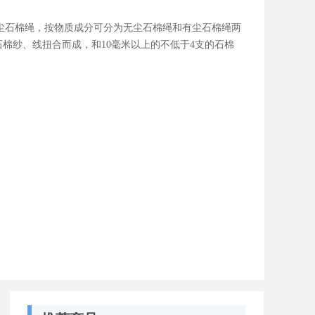
4，有尘石棉绳，按物质成分可分为无尘石棉绳和有尘石棉绳两
石棉纱、线扭合而成，和10毫米以上的不低于4支的石棉