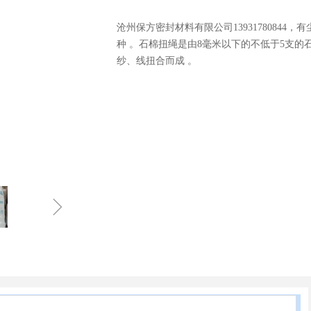
沧州保方密封材料有限公司1393178084
种 。石棉扭绳是由8毫米以下的不低于5支的
纱、线扭合而成 。
ꁇ