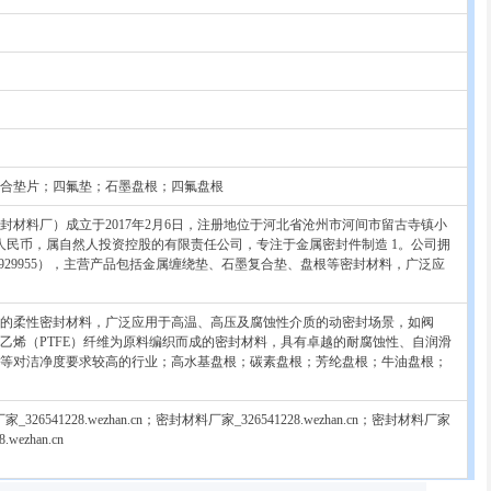
合垫片；四氟垫；石墨盘根；四氟盘根
材料厂）成立于2017年2月6日，注册地位于河北省沧州市河间市留古寺镇小
人民币，属自然人投资控股的有限责任公司，专注于金属密封件制造‌ 1。公司拥
7类23929955），主营产品包括金属缠绕垫、石墨复合垫、盘根等密封材料，广泛应
的柔性密封材料，广泛应用于高温、高压及腐蚀性介质的动密封场景，如阀
乙烯（PTFE）纤维为原料编织而成的密封材料，具有卓越的耐腐蚀性、自润滑
等对洁净度要求较高的行业‌；高水基盘根；碳素盘根；芳纶盘根；牛油盘根；
_326541228.wezhan.cn；密封材料厂家_326541228.wezhan.cn；密封材料厂家
wezhan.cn