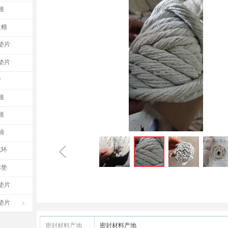
根
盘根
垫片
垫片
件
根
根
棉
ꁆ
充环
形垫
垫片
垫片
ꁇ
密封材料产地
密封材料产地