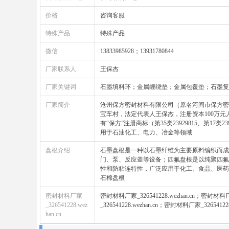
价格
咨询客服
特殊产品
特殊产品
微信
13833985928；13931780844
厂家联系人
王保杰
厂家关键词
石墨填料环；金属缠绕垫；金属包覆垫；石墨复
厂家简介
沧州保方密封材料有限公司（原名河间市保方密封
宝车村，法定代表人王保杰，注册资本100万元
有“保方”注册商标（第35类23929815、第1
用于石油化工、电力、冶金等领域‌
盘根介绍
石墨盘根是一种以石墨纤维为主要原料编织而成
门、泵、反应釜等设备‌；四氟盘根是以纯聚四氟
性和防粘连特性，广泛应用于化工、食品、医药
石棉盘根
密封材料厂家
密封材料厂家_326541228.wezhan.cn；密封材料厂家
_326541228.wez
_326541228.wezhan.cn；密封材料厂家_326541228.
han.cn