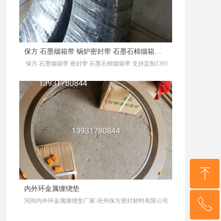
保方 石墨烟箱带 锅炉密封带 石墨石棉烟箱带 支持定制
保方 石墨烟箱带 密封带 石墨石棉烟箱带 支持定制13931780844，沧州
ꁸ
内外环金属缠绕垫
河间内外环金属缠绕垫厂家-沧州保方密封材料有限公司13931780844，
ꂅ
回到顶部