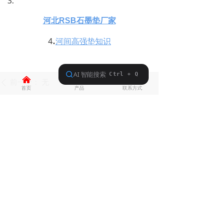
3.
河北RSB石墨垫厂家
.
4
河间高强垫知识
낀
뀵
넙
前一个：
无
ꄴ
首页
产品
联系方式
后一个：
无
ꄲ
关于我们
产品
行业资讯
联系我们
联系我们
河北省沧州市河间市留古寺镇
0317-3833643