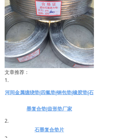
文章推荐：
1.
河间金属缠绕垫|四氟垫|钢包垫|橡胶垫|石
墨复合垫|齿形垫厂家
2.
石墨复合垫片