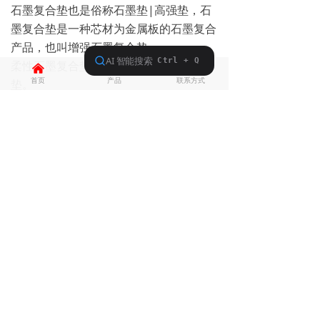
石墨复合垫也是俗称石墨垫|高强垫，石
墨复合垫是一种芯材为金属板的石墨复合
产品，也叫增强石墨复合垫。
柔性石墨复合垫也可简写：RSB石墨复合
낀
뀵
넙
首页
产品
联系方式
垫。
河北柔性石墨垫|石墨复合垫|RSB石墨
垫|增强石墨复合垫|HG/T20606-
沧州保
方密封材料有限公司
13931780844
前一个：
无
ꄴ
后一个：
无
ꄲ
关于我们
产品
行业资讯
联系我们
联系我们