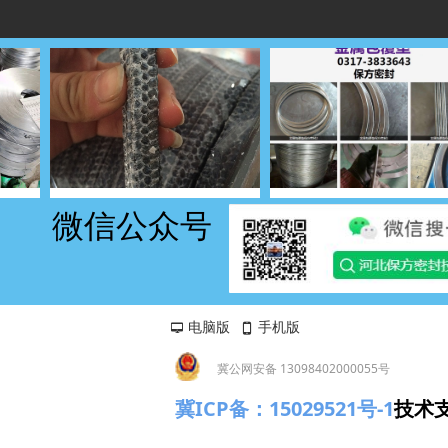
微信公众号
电脑版
手机版
넡
넓
冀公网安备 13098402000055号
冀ICP备：15029521号-1
技术