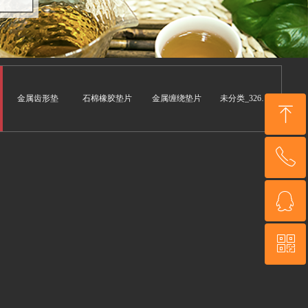
金属齿形垫
石棉橡胶垫片
金属缠绕垫片
未分类_326541228.wezhan.cn
ꁸ
ꂅ
回到顶部
ꁗ
13833985928
ꀥ
QQ客服
微信二维码