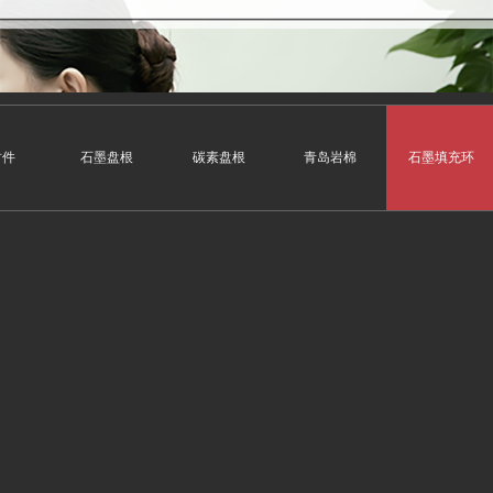
封件
石墨盘根
碳素盘根
青岛岩棉
石墨填充环