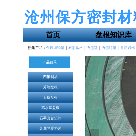
沧州保方密封材
首页
盘根知识库
热销产品：
金属缠绕垫
|
石墨盘根
|
石墨垫
|
石墨毡垫
|
青岛岩棉
产品目录
四氟制品
芳纶盘根
石棉盘根
高水基盘根
石墨复合垫片
金属包覆垫片