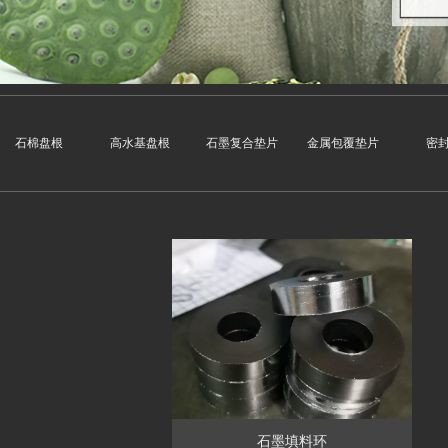
石棉盘根
高水基盘根
石墨复合垫片
金属包覆垫片
密
石墨填料环